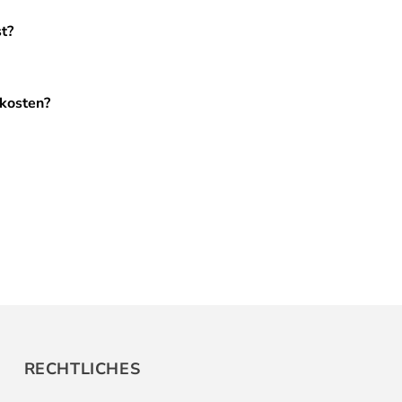
st?
dkosten?
RECHTLICHES