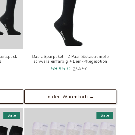
teilspack
Basic Sparpaket - 2 Paar Stützstrümpfe
z
schwarz einfarbig + Bein-Pflegelotion
59,95 €
Normaler
Verkaufspreis
76,85 €
Preis
Normaler
Verkaufspreis
Preis
→
In den Warenkorb →
Sale
Sale