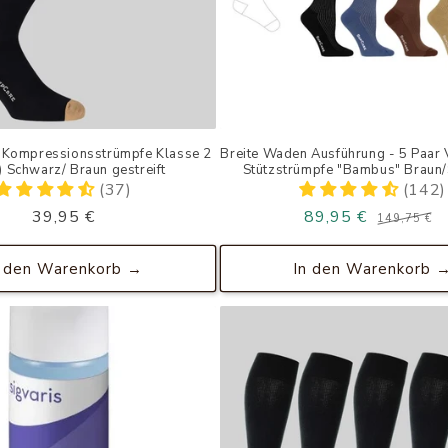
 Kompressionsstrümpfe Klasse 2
Breite Waden Ausführung - 5 Paar 
) Schwarz/ Braun gestreift
Stützstrümpfe "Bambus" Braun
(37)
(142)
Normaler
39,95 €
89,95 €
149,75 €
Preis
n den Warenkorb →
In den Warenkorb 