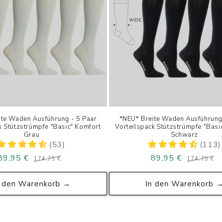
ite Waden Ausführung - 5 Paar
*NEU* Breite Waden Ausführung
k Stützstrümpfe "Basic" Komfort
Vorteilspack Stützstrümpfe "Basi
Grau
Schwarz
(53)
(113)
89,95 €
Normaler
Verkaufspreis
89,95 €
174,75 €
174,75 €
Preis
n den Warenkorb →
In den Warenkorb 