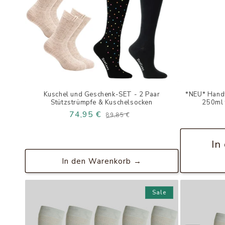
Kuschel und Geschenk-SET - 2 Paar
*NEU* Handw
Stützstrümpfe & Kuschelsocken
250ml 
74,95 €
Normaler
Verkaufspreis
89,85 €
Preis
In
In den Warenkorb →
Sale