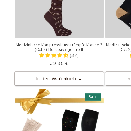
Medizinische Kompressionsstrümpfe Klasse 2
Medizinische
(Ccl 2) Bordeaux gestreift
(Ccl 2
(37)
Normaler
39,95 €
Preis
In den Warenkorb →
I
Sale