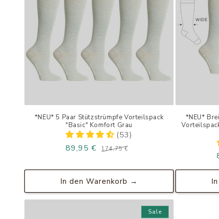
*NEU* 5 Paar Stützstrümpfe Vorteilspack
*NEU* Bre
"Basic" Komfort Grau
Vorteilspac
(53)
89,95 €
Normaler
Verkaufspreis
174,75 €
Preis
In den Warenkorb →
I
Sale