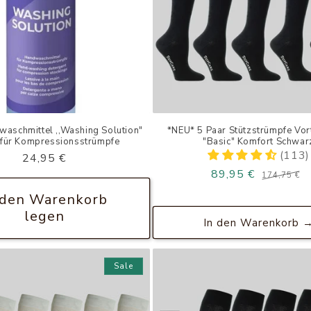
aschmittel ,,Washing Solution"
*NEU* 5 Paar Stützstrümpfe Vor
für Kompressionsstrümpfe
"Basic" Komfort Schwar
(113)
Normaler
24,95 €
Preis
89,95 €
174,75 €
 den Warenkorb
legen
In den Warenkorb 
Sale