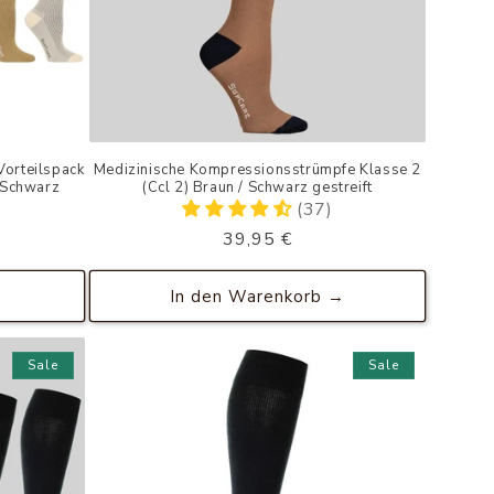
Vorteilspack
Medizinische Kompressionsstrümpfe Klasse 2
/Schwarz
(Ccl 2) Braun / Schwarz gestreift
(37)
Normaler
Verkaufspreis
Normaler
39,95 €
Preis
Preis
→
In den Warenkorb →
Sale
Sale