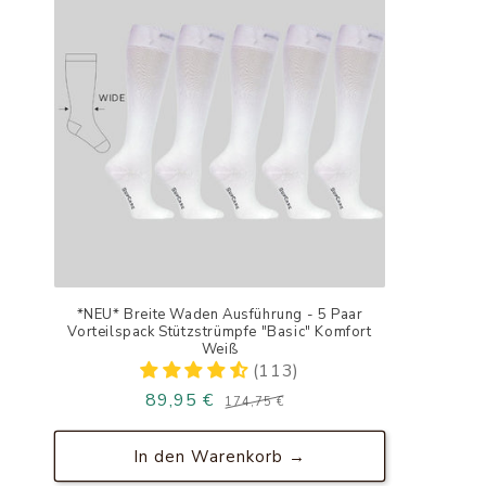
*NEU* Breite Waden Ausführung - 5 Paar
Vorteilspack Stützstrümpfe "Basic" Komfort
Weiß
(113)
89,95 €
Normaler
Verkaufspreis
174,75 €
Preis
In den Warenkorb →