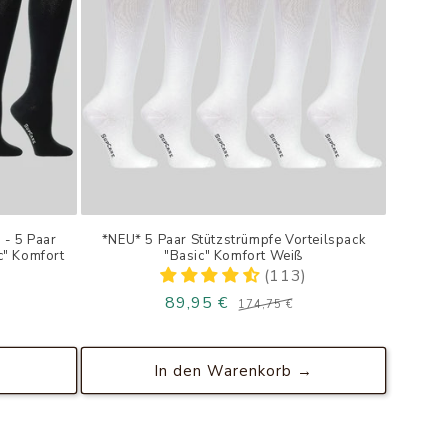
 - 5 Paar
*NEU* 5 Paar Stützstrümpfe Vorteilspack
c" Komfort
"Basic" Komfort Weiß
(113)
89,95 €
Normaler
Verkaufspreis
174,75 €
Normaler
Verkaufspreis
Preis
Preis
→
In den Warenkorb →